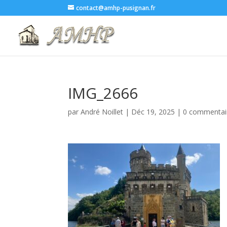
contact@amhp-pusignan.fr
IMG_2666
par
André Noillet
|
Déc 19, 2025
|
0 commentai