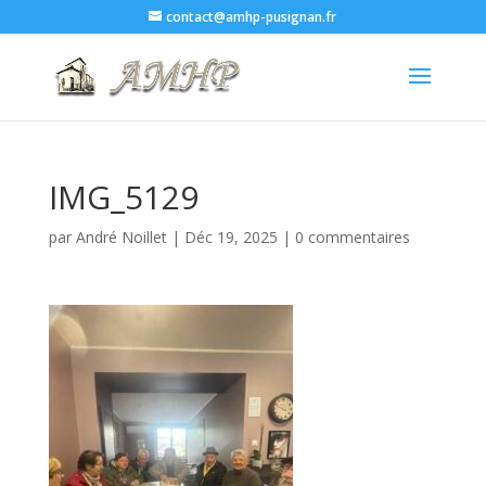
contact@amhp-pusignan.fr
IMG_5129
par
André Noillet
|
Déc 19, 2025
|
0 commentaires