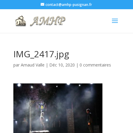
contact@amhp-pusignan.fr
IMG_2417.jpg
par
Arnaud Valle
|
Déc 10, 2020
|
0 commentaires