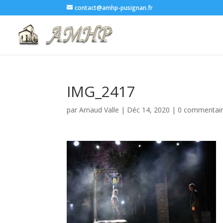
contact@amhp-pusignan.fr
IMG_2417
par
Arnaud Valle
|
Déc 14, 2020
|
0 commentai