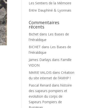
Les Sentiers de la Mémoire
Entre Dauphiné & Lyonnais
Commentaires
récents
Bichet
dans
Les Bases de
l’Héraldique
BICHET
dans
Les Bases de
l’Héraldique
James Darlays
dans
Famille
VIDON
MARIE VALOIS
dans
Création
du site internet de l’AMHP !
Pascal Renard
dans
histoire
des sapeurs pompiers et
evolution du corps de
Sapeurs Pompiers de
Pusignan.