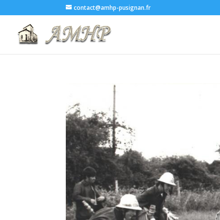
contact@amhp-pusignan.fr