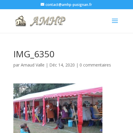
contact@amhp-pusignan.fr
IMG_6350
par
Arnaud Valle
|
Déc 14, 2020
|
0 commentaires