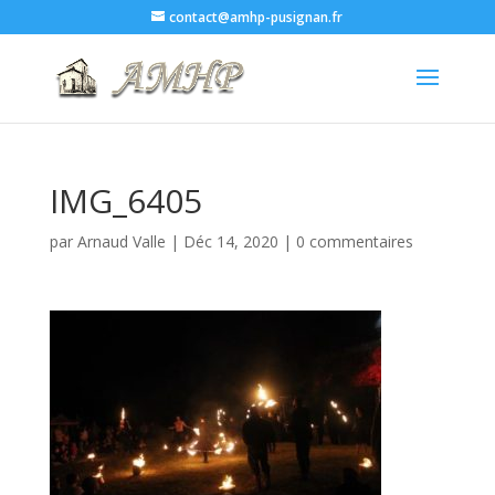
contact@amhp-pusignan.fr
IMG_6405
par
Arnaud Valle
|
Déc 14, 2020
|
0 commentaires