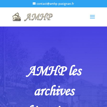
contact@amhp-pusignan.fr
AMHP les
archives