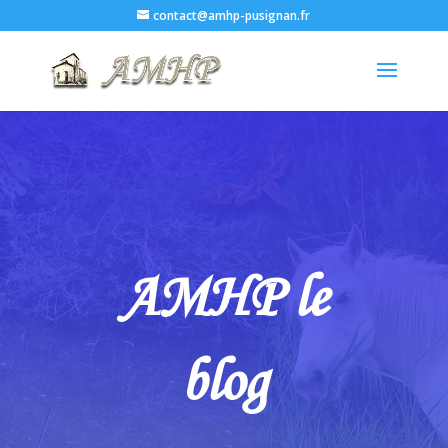
contact@amhp-pusignan.fr
AMHP le
blog