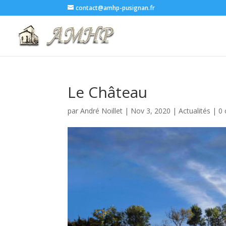
contact@amhp-pusignan.fr
Le Château
par
André Noillet
|
Nov 3, 2020
|
Actualités
|
0