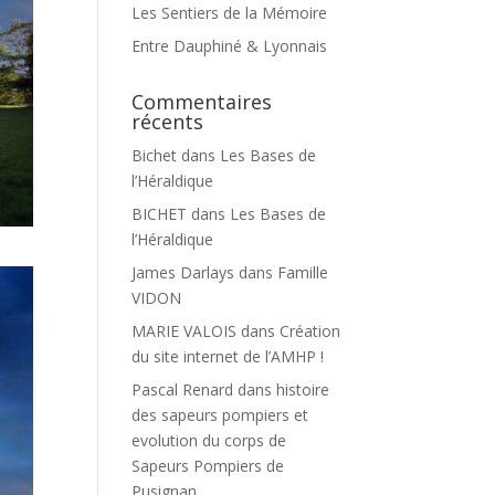
Les Sentiers de la Mémoire
Entre Dauphiné & Lyonnais
Commentaires
récents
Bichet
dans
Les Bases de
l’Héraldique
BICHET
dans
Les Bases de
l’Héraldique
James Darlays
dans
Famille
VIDON
MARIE VALOIS
dans
Création
du site internet de l’AMHP !
Pascal Renard
dans
histoire
des sapeurs pompiers et
evolution du corps de
Sapeurs Pompiers de
Pusignan.