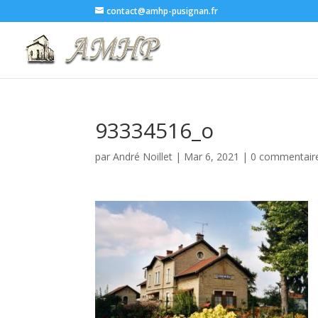
contact@amhp-pusignan.fr
93334516_o
par
André Noillet
|
Mar 6, 2021
|
0 commentair