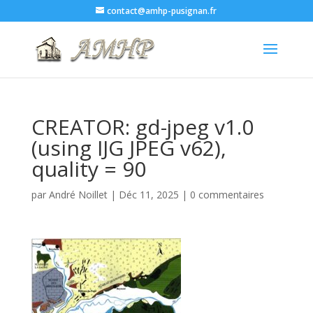
contact@amhp-pusignan.fr
CREATOR: gd-jpeg v1.0
(using IJG JPEG v62),
quality = 90
par
André Noillet
|
Déc 11, 2025
|
0 commentaires