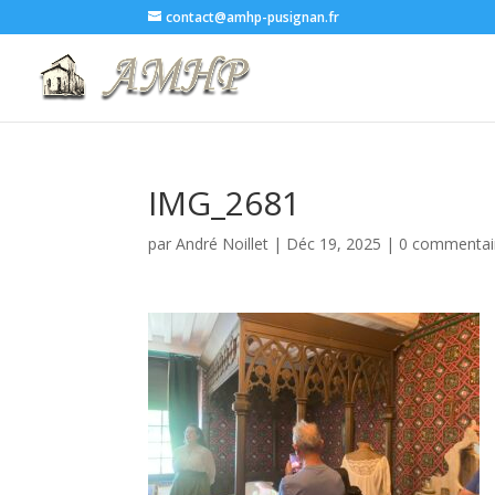
contact@amhp-pusignan.fr
IMG_2681
par
André Noillet
|
Déc 19, 2025
|
0 commentai