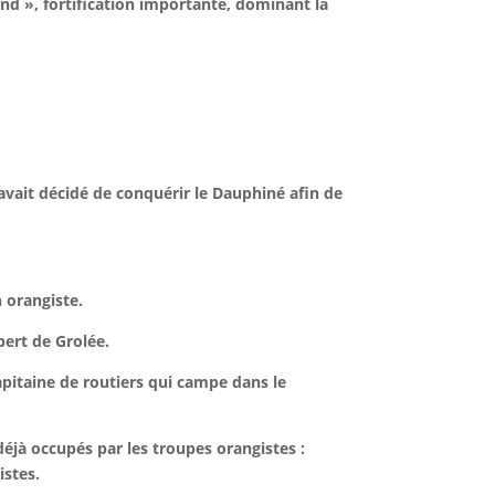
ond », fortification importante, dominant la
 avait décidé de conquérir le Dauphiné afin de
 orangiste.
ert de Grolée.
capitaine de routiers qui campe dans le
déjà occupés par les troupes orangistes :
stes.