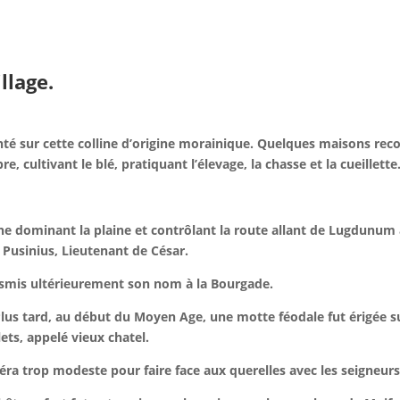
llage.
mplanté sur cette colline d’origine morainique. Quelques maisons 
bre, cultivant le blé, pratiquant l’élevage, la chasse et la cueillette
lline dominant la plaine et contrôlant la route allant de Lugdun
usinius, Lieutenant de César.
ransmis ultérieurement son nom à la Bourgade.
e. Plus tard, au début du Moyen Age, une motte féodale fut érigé
ets, appelé vieux chatel.
avéra trop modeste pour faire face aux querelles avec les seigneurs