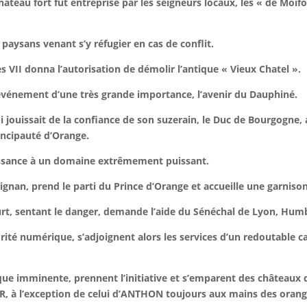
hâteau fort fut entreprise par les seigneurs locaux, les « de Moif
s paysans venant s’y réfugier en cas de conflit.
es VII donna l’autorisation de démolir l’antique « Vieux Chatel ».
 événement d’une très grande importance, l’avenir du Dauphiné.
ui jouissait de la confiance de son suzerain, le Duc de Bourgogne,
incipauté d’Orange.
aissance à un domaine extrêmement puissant.
ignan, prend le parti du Prince d’Orange et accueille une garnison
t, sentant le danger, demande l’aide du Sénéchal de Lyon, Humb
orité numérique, s’adjoignent alors les services d’un redoutable 
taque imminente, prennent l’initiative et s’emparent des châteaux 
à l’exception de celui d’ANTHON toujours aux mains des orangi