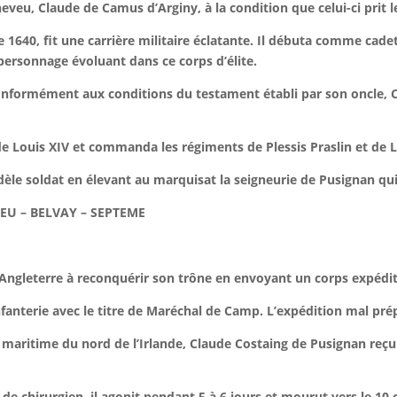
neveu, Claude de Camus d’Arginy, à la condition que celui-ci prit
1640, fit une carrière militaire éclatante. Il débuta comme cade
 personnage évoluant dans ce corps d’élite.
conformément aux conditions du testament établi par son oncle, 
de Louis XIV et commanda les régiments de Plessis Praslin et de
dèle soldat en élevant au marquisat la seigneurie de Pusignan qu
EU – BELVAY – SEPTEME
d’Angleterre à reconquérir son trône en envoyant un corps expédit
anterie avec le titre de Maréchal de Camp. L’expédition mal pré
 maritime du nord de l’Irlande, Claude Costaing de Pusignan reçu
de chirurgien, il agonit pendant 5 à 6 jours et mourut vers le 10 