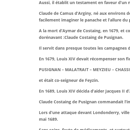
Aussi, il établit un testament en faveur d’un 
Claude de Camus d’Arginy, né aux environs de 
facilement imaginer le panache et l’allure du
A la mort d’Aymar de Costaing, en 1679, et 
dorénavant :Claude Costaing de Pusignan.
Il servit dans presque toutes les campagnes 
En 1679, Louis XIV devait récompenser son fi
PUSIGNAN – MALATRAIT – MEYZIEU – CHASSI
et était co-seigneur de Feyzin.
En 1689, Louis XIV décida d’aider Jacques II 
Claude Costaing de Pusignan commandait l’inf
Lors d’une attaque devant Londonderry, ville
mai 1689.
Sans soins, faute de médicaments, et surtout 