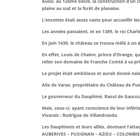
Aussi, au 12ème siècle, la construction d’un c
plaine au sud et la forêt de planaise.
L’enceinte était assez vaste pour accueillir le
Les années passaient, et en 1389, le roi Charl
En juin 1430, le château se trouva mêlé à un
En effet, Louis de Chalon, prince d’Orange, q
relier son domaine de Franche Comté à sa pr
Le projet était ambitieux et aurait donné n
Alix de Varax, propriétaire du Château de Pus
Le gouverneur du Dauphiné, Raoul de Gaucour
Mais, ceux-ci, ayant conscience de leur inféri
Vivarais : Rodrigue de Villandrando.
Les Dauphinois et leurs alliés, devinant l’at
AUBERIVES – PUSIGNAN – AZIEU – COLOMBIER, 