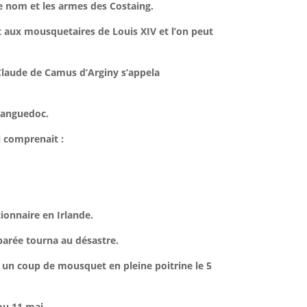
 le nom et les armes des Costaing.
t aux mousquetaires de Louis XIV et l’on peut
Claude de Camus d’Arginy s’appela
 Languedoc.
i comprenait :
ionnaire en Irlande.
parée tourna au désastre.
 un coup de mousquet en pleine poitrine le 5
ou 11 mai.