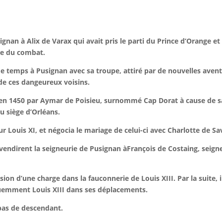
ignan à Alix de Varax qui avait pris le parti du Prince d’Orange e
sue du combat.
e temps à Pusignan avec sa troupe, attiré par de nouvelles aven
t de ces dangeureux voisins.
 en 1450 par Aymar de Poisieu, surnommé Cap Dorat à cause de sa
au siège d’Orléans.
ur Louis XI, et négocia le mariage de celui-ci avec Charlotte de Sa
endirent la seigneurie de Pusignan àFrançois de Costaing, seigne
ssion d’une charge dans la fauconnerie de Louis XIII. Par la suite,
uemment Louis XIII dans ses déplacements.
pas de descendant.