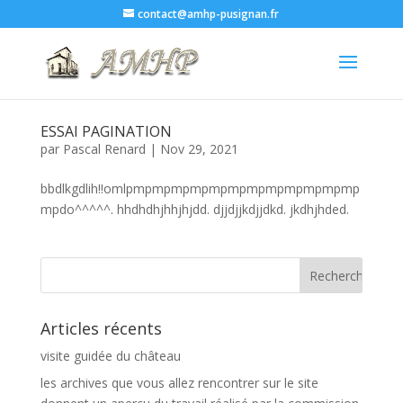
contact@amhp-pusignan.fr
ESSAI PAGINATION
par
Pascal Renard
|
Nov 29, 2021
bbdlkgdlih!!omlpmpmpmpmpmpmpmpmpmpmpmpmp
mpdo^^^^^. hhdhdhjhhjhjdd. djjdjjkdjjdkd. jkdhjhded.
Articles récents
visite guidée du château
les archives que vous allez rencontrer sur le site