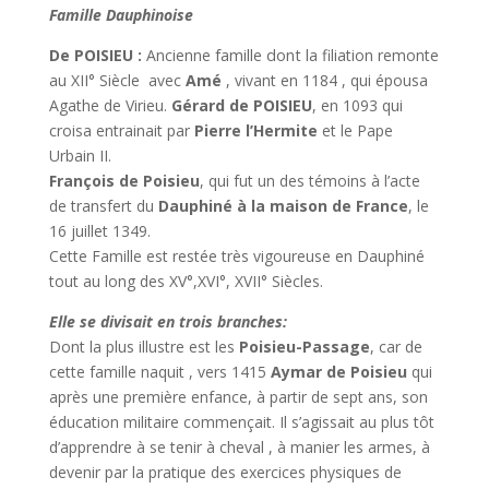
Famille Dauphinoise
De POISIEU :
Ancienne
famille dont
la filiation remonte
au XII° Siècle avec
Amé
, vivant en 1184 , qui épousa
Agathe de Virieu.
Gérard de POISIEU
, en 1093 qui
croisa entrainait par
Pierre l’Hermite
et le Pape
Urbain II.
François de Poisieu
, qui fut un des témoins à l’acte
de transfert du
Dauphiné
à la maison de France
, le
16 juillet 1349.
Cette Famille est restée très vigoureuse en Dauphiné
tout au long des XV°,XVI°, XVII° Siècles.
Elle se divisait en trois branches:
Dont la plus illustre est les
Poisieu-Passage
, car de
cette famille naquit , vers 1415
Aymar de Poisieu
qui
après une première enfance, à partir de sept ans, son
éducation militaire commençait. Il s’agissait au plus tôt
d’apprendre à se tenir à cheval , à manier les armes, à
devenir par la pratique des exercices physiques de