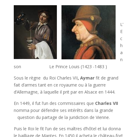
L’
E
c
h
a
n
son Le Prince Louis (1423 -1483 )
Sous le règne du Roi Charles VII
, Aymar
fit de grand
fait d’armes tant en ce royaume ou à la guerre
d’Allemagne, à laquelle il prit par en Alsace en 1444.
En 1449, il fut l’un des commissaires que
Charles VII
nomma pour défendre ses intérêts dans la grande
question du partage de la juridiction de Vienne.
Puis le Roi le fit l’un de ses maîtres d’hôtel et lui donna
le bailliage de Mantes. En 1450 il acheta le château-fort