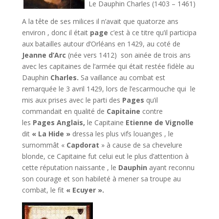
Le Dauphin Charles (1403 – 1461)
A la tête de ses milices il n’avait que quatorze ans
environ , donc il était
page
c’est à ce titre qu’il participa
aux batailles autour d’Orléans en 1429, au coté de
Jeanne d’Arc
(née vers 1412) son ainée de trois ans
avec les capitaines de l’armée qui était restée fidèle au
Dauphin
Charles.
Sa vaillance au combat est
remarquée le 3 avril 1429, lors de l’escarmouche qui le
mis aux prises avec le parti des
Pages
qu’il
commandait en qualité de
Capitaine
contre
les
Pages Anglais,
le Capitaine
Etienne de Vignolle
dit
« La Hide »
dressa les plus vifs louanges , le
surnommât «
Capdorat
» à cause de sa chevelure
blonde, ce Capitaine fut celui eut le plus d’attention à
cette réputation naissante , le
Dauphin
ayant reconnu
son courage et son habileté à mener sa troupe au
combat, le fit
« Ecuyer ».