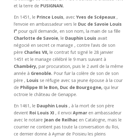
et la terre de
PUSIGNAN.
En 1451, le
Prince Louis
, avec
Yves de Scépeaux
,
l’envoie en ambassadeur vers le
Duc de Savoie
Louis
I°
pour qu’il demande, en son nom, la main de sa fille
Charlotte de Savoie
, le
Dauphin Louis
avait
négocié en secret ce mariage , contre l’avis de son
père
Charles VII,
le contrat fut signé le 28 janvier
1451 et le mariage célébré le 9 mars suivant à
Chambéry,
par procuration, puis le 2 avril de la même
année à
Grenoble.
Pour fuir la colère de son de son
père ,
Louis
se réfugie avec sa jeune épouse à la cour
de
Philippe III le Bon, Duc de Bourgogne,
qui leur
octroie le château de Genappe.
En 1461, le
Dauphin Louis
, à la mort de son père
devient
Roi Louis XI
, il envoi
Aymar
en ambassadeur
avec le notaire
Jean de Reilhac
en Catalogne, mais le
courrier ne contient pas toute la conversation du Roi,
ce dernier donne à Aymar de Poisieu les pleins