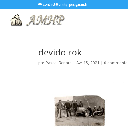
contact@amhp-pusignan.fr
devidoirok
par
Pascal Renard
|
Avr 15, 2021
|
0 commentai