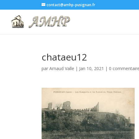
contact@amhp-pusignan.fr
chataeu12
par
Arnaud Valle
|
Jan 10, 2021
|
0 commentair