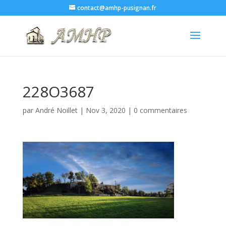
contact@amhp-pusignan.fr
228O3687
par
André Noillet
|
Nov 3, 2020
|
0 commentaires